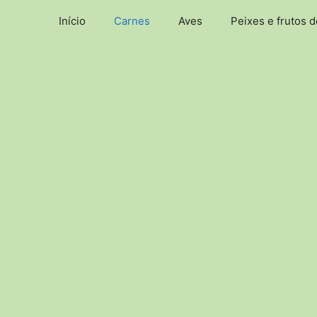
Pular
Início
Carnes
Aves
Peixes e frutos 
para
o
conteúdo