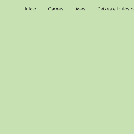
Pular
Início
Carnes
Aves
Peixes e frutos 
para
o
conteúdo