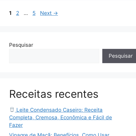
Page
Page
Page
1
2
…
5
Next
→
Pesquisar
Pesquisar
Receitas recentes
Leite Condensado Caseiro: Receita
Completa, Cremosa, Econômica e Fácil de
Fazer
Vinagre de Maçã: Benefícios, Como Usar,