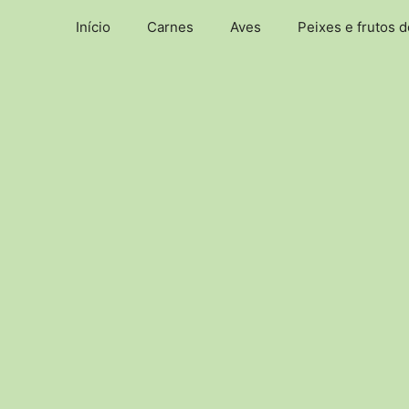
Pular
Início
Carnes
Aves
Peixes e frutos 
para
o
conteúdo