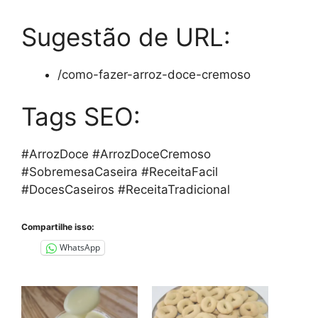
Sugestão de URL:
/como-fazer-arroz-doce-cremoso
Tags SEO:
#ArrozDoce #ArrozDoceCremoso
#SobremesaCaseira #ReceitaFacil
#DocesCaseiros #ReceitaTradicional
Compartilhe isso:
WhatsApp