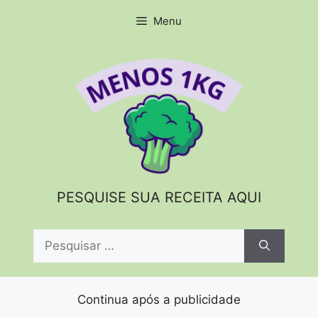
Pular
Menu
para
o
conteúdo
PESQUISE SUA RECEITA AQUI
Pesquisar
por:
Continua após a publicidade