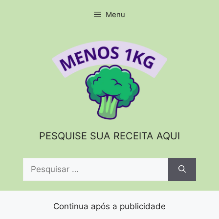
Pular
Menu
para
o
conteúdo
PESQUISE SUA RECEITA AQUI
Pesquisar
por:
Continua após a publicidade