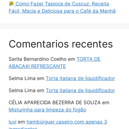
Como Fazer Tapioca de Cuscuz: Receita
Fácil, Macia e Deliciosa para o Café da Manhã
Comentarios recentes
Sarita Bernardino Coelho
em
TORTA DE
ABACAXI REFRESCANTE
Selma Lima
em
Torta italiana de liquidificador
Selma Lima
em
Torta italiana de liquidificador
CÉLIA APARECIDA BEZERRA DE SOUZA
em
Misturinha para limpeza do fogão
luvi
em
hambúrguer caseiro com apenas 3