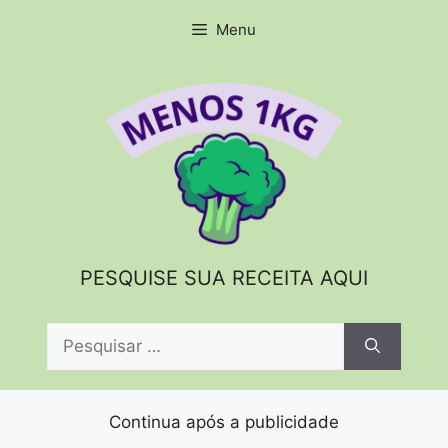
Pular
Menu
para
o
conteúdo
PESQUISE SUA RECEITA AQUI
Pesquisar
por:
Continua após a publicidade