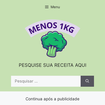
Pular
Menu
para
o
conteúdo
PESQUISE SUA RECEITA AQUI
Pesquisar
por:
Continua após a publicidade