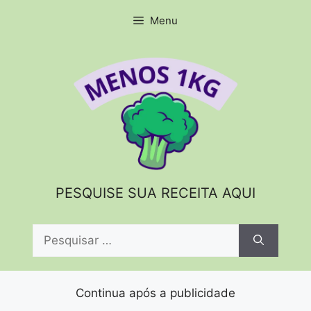
Pular
Menu
para
o
conteúdo
PESQUISE SUA RECEITA AQUI
Pesquisar
por:
Continua após a publicidade