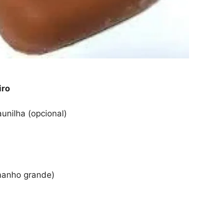
iro
unilha (opcional)
manho grande)