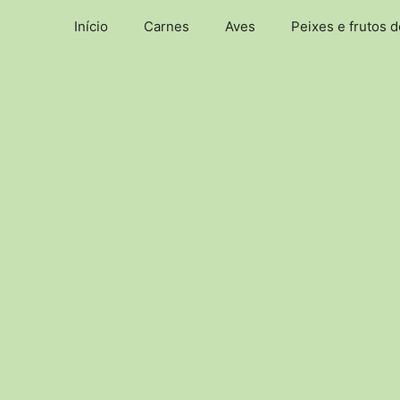
Pular
Início
Carnes
Aves
Peixes e frutos 
para
o
conteúdo