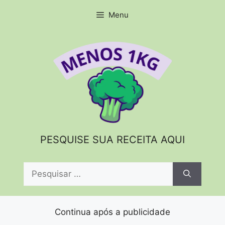
Pular
Menu
para
o
conteúdo
PESQUISE SUA RECEITA AQUI
Pesquisar
por:
Continua após a publicidade