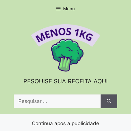
Pular
Menu
para
o
conteúdo
PESQUISE SUA RECEITA AQUI
Pesquisar
por:
Continua após a publicidade