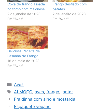
Coxa de frango assada
Frango desfiado com
no forno com maionese
batatas
2 de janeiro de 2023
2 de janeiro de 2023
Em "Aves"
Em "Aves"
Deliciosa Receita de
Lasanha de Frango
16 de maio de 2023
Em "Aves"
Categorias
Aves
Tags
ALMOÇO
,
aves
,
frango
,
jantar
Fraldinha com alho e mostarda
Espaguete vegano