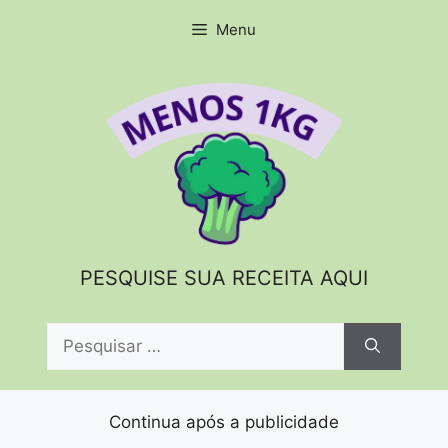
Pular
Menu
para
o
conteúdo
PESQUISE SUA RECEITA AQUI
Pesquisar
por:
Continua após a publicidade