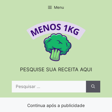
Pular
Menu
para
o
conteúdo
PESQUISE SUA RECEITA AQUI
Pesquisar
por:
Continua após a publicidade