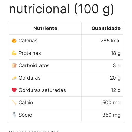
nutricional (100 g)
Nutriente
Quantidade
Calorias
265 kcal
Proteínas
18 g
Carboidratos
3 g
Gorduras
20 g
Gorduras saturadas
12 g
Cálcio
500 mg
Sódio
350 mg