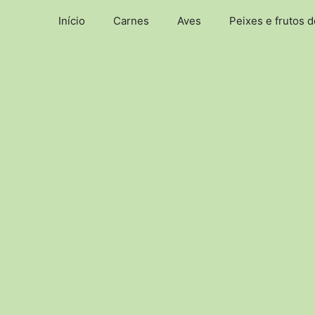
Pular
Início
Carnes
Aves
Peixes e frutos 
para
o
conteúdo