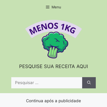
Pular
Menu
para
o
conteúdo
PESQUISE SUA RECEITA AQUI
Pesquisar
por:
Continua após a publicidade