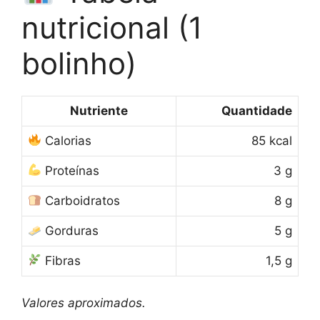
nutricional (1
bolinho)
Nutriente
Quantidade
Calorias
85 kcal
Proteínas
3 g
Carboidratos
8 g
Gorduras
5 g
Fibras
1,5 g
Valores aproximados.