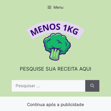
Pular
Menu
para
o
conteúdo
PESQUISE SUA RECEITA AQUI
Pesquisar
por:
Continua após a publicidade