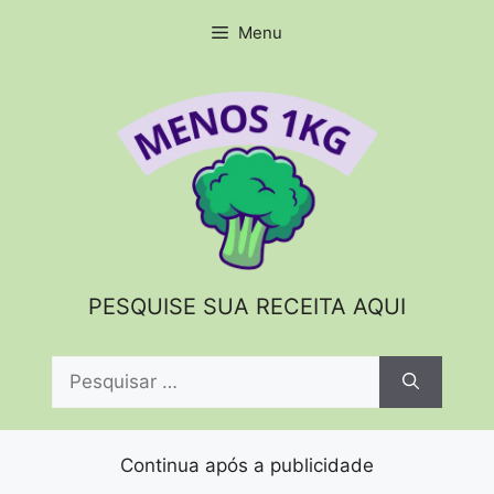
Pular
Menu
para
o
conteúdo
PESQUISE SUA RECEITA AQUI
Pesquisar
por:
Continua após a publicidade