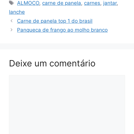
Tags
ALMOÇO
,
carne de panela
,
carnes
,
jantar
,
lanche
Carne de panela top 1 do brasil
Panqueca de frango ao molho branco
Deixe um comentário
Comentário