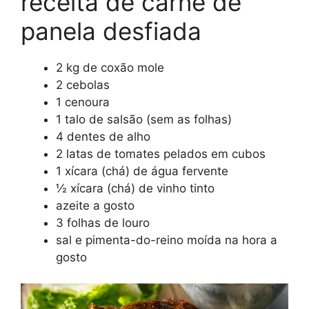
receita de carne de
panela desfiada
2 kg de coxão mole
2 cebolas
1 cenoura
1 talo de salsão (sem as folhas)
4 dentes de alho
2 latas de tomates pelados em cubos
1 xícara (chá) de água fervente
½ xícara (chá) de vinho tinto
azeite a gosto
3 folhas de louro
sal e pimenta-do-reino moída na hora a
gosto