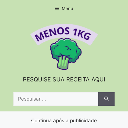
Pular
Menu
para
o
conteúdo
PESQUISE SUA RECEITA AQUI
Pesquisar
por:
Continua após a publicidade