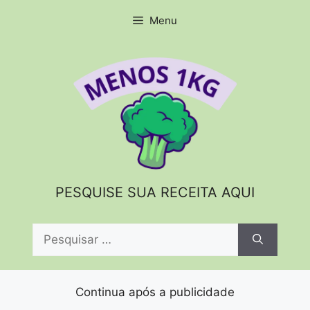
Pular
Menu
para
o
conteúdo
PESQUISE SUA RECEITA AQUI
Pesquisar
por:
Continua após a publicidade