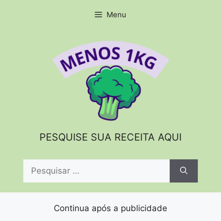
Pular
Menu
para
o
conteúdo
PESQUISE SUA RECEITA AQUI
Pesquisar
por:
Continua após a publicidade