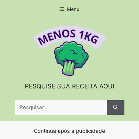
Pular
Menu
para
o
conteúdo
PESQUISE SUA RECEITA AQUI
Pesquisar
por:
Continua após a publicidade