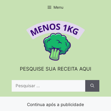
Pular
Menu
para
o
conteúdo
PESQUISE SUA RECEITA AQUI
Pesquisar
por:
Continua após a publicidade