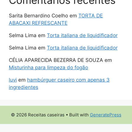
Comentarios recentes
Sarita Bernardino Coelho
em
TORTA DE
ABACAXI REFRESCANTE
Selma Lima
em
Torta italiana de liquidificador
Selma Lima
em
Torta italiana de liquidificador
CÉLIA APARECIDA BEZERRA DE SOUZA
em
Misturinha para limpeza do fogão
luvi
em
hambúrguer caseiro com apenas 3
ingredientes
© 2026 Receitas caseiras
• Built with
GeneratePress