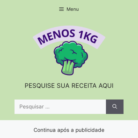
Pular
Menu
para
o
conteúdo
PESQUISE SUA RECEITA AQUI
Pesquisar
por:
Continua após a publicidade