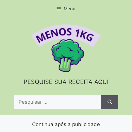
Pular
Menu
para
o
conteúdo
PESQUISE SUA RECEITA AQUI
Pesquisar
por:
Continua após a publicidade