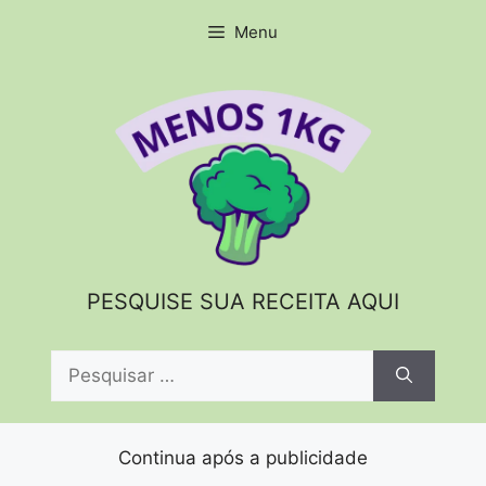
Pular
Menu
para
o
conteúdo
PESQUISE SUA RECEITA AQUI
Pesquisar
por:
Continua após a publicidade