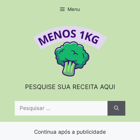
Pular
Menu
para
o
conteúdo
PESQUISE SUA RECEITA AQUI
Pesquisar
por:
Continua após a publicidade