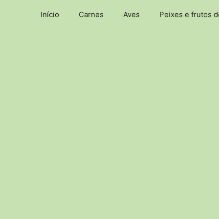
Pular
Início
Carnes
Aves
Peixes e frutos 
para
o
conteúdo