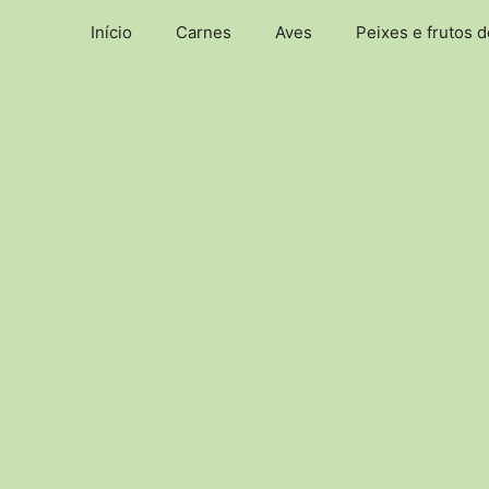
Pular
Início
Carnes
Aves
Peixes e frutos 
para
o
conteúdo