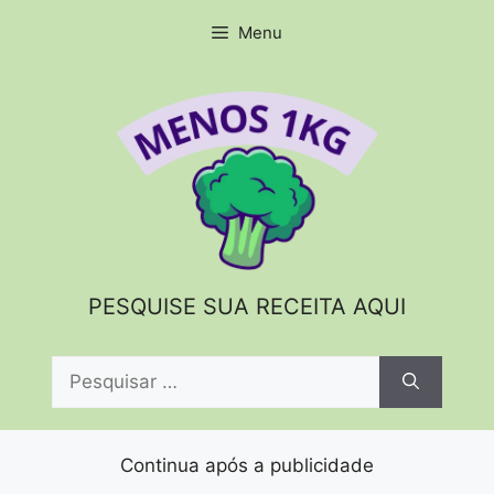
Pular
Menu
para
o
conteúdo
PESQUISE SUA RECEITA AQUI
Pesquisar
por:
Continua após a publicidade