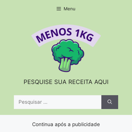
Pular
Menu
para
o
conteúdo
PESQUISE SUA RECEITA AQUI
Pesquisar
por:
Continua após a publicidade