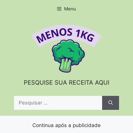
Pular
Menu
para
o
conteúdo
PESQUISE SUA RECEITA AQUI
Pesquisar
por:
Continua após a publicidade