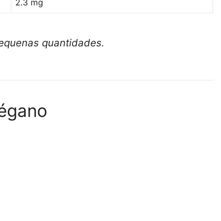
2.3 mg
equenas quantidades.
régano