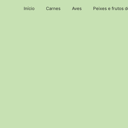
Pular
Início
Carnes
Aves
Peixes e frutos 
para
o
conteúdo