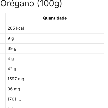
 Orégano (100g)
Quantidade
265 kcal
9 g
69 g
4 g
42 g
1597 mg
36 mg
1701 IU