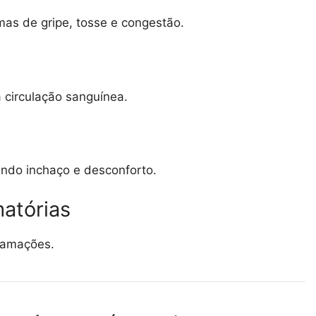
mas de gripe, tosse e congestão.
a circulação sanguínea.
indo inchaço e desconforto.
matórias
flamações.