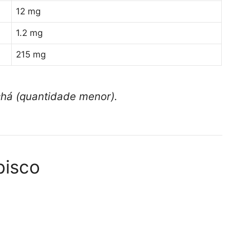
12 mg
1.2 mg
215 mg
há (quantidade menor).
bisco