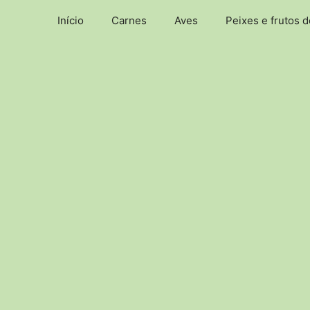
Pular
Início
Carnes
Aves
Peixes e frutos 
para
o
conteúdo