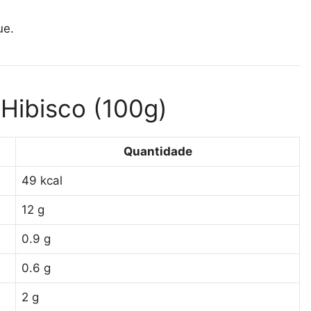
ue.
 Hibisco (100g)
Quantidade
49 kcal
12 g
0.9 g
0.6 g
2 g