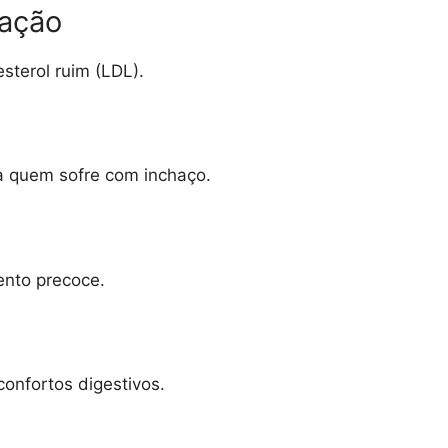
ração
esterol ruim (LDL).
ra quem sofre com inchaço.
ento precoce.
confortos digestivos.