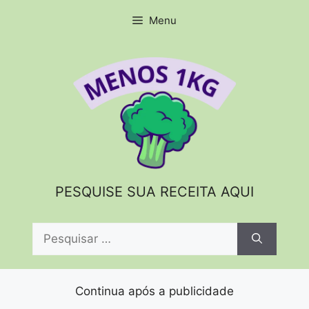
Pular
Menu
para
o
conteúdo
PESQUISE SUA RECEITA AQUI
Pesquisar
por:
Continua após a publicidade