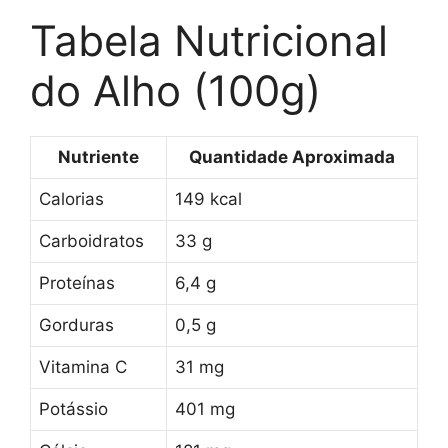
Tabela Nutricional
do Alho (100g)
Nutriente
Quantidade Aproximada
Calorias
149 kcal
Carboidratos
33 g
Proteínas
6,4 g
Gorduras
0,5 g
Vitamina C
31 mg
Potássio
401 mg