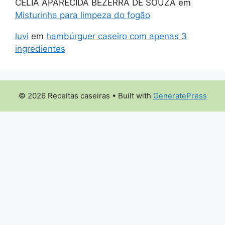
CÉLIA APARECIDA BEZERRA DE SOUZA
em
Misturinha para limpeza do fogão
luvi
em
hambúrguer caseiro com apenas 3
ingredientes
© 2026 Receitas caseiras
• Built with
GeneratePress