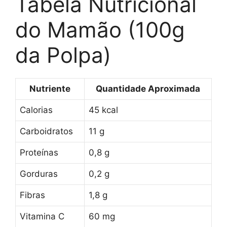
Tabela Nutricional
do Mamão (100g
da Polpa)
Nutriente
Quantidade Aproximada
Calorias
45 kcal
Carboidratos
11 g
Proteínas
0,8 g
Gorduras
0,2 g
Fibras
1,8 g
Vitamina C
60 mg