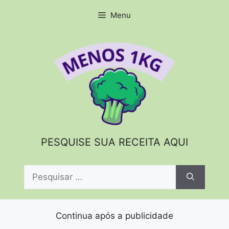
Pular
Menu
para
o
conteúdo
PESQUISE SUA RECEITA AQUI
Pesquisar
por:
Continua após a publicidade