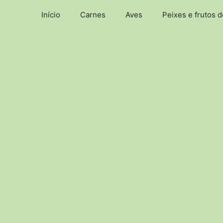
Pular
Início
Carnes
Aves
Peixes e frutos 
para
o
conteúdo