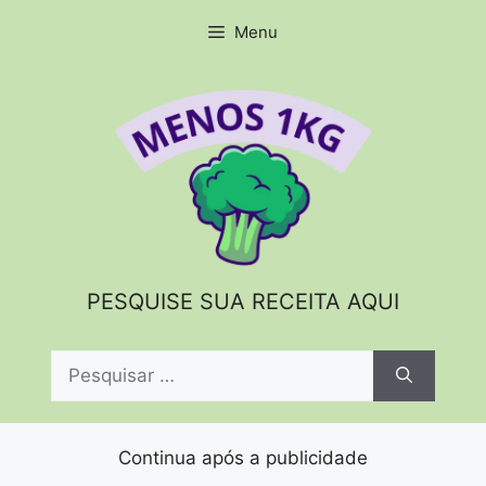
Pular
Menu
para
o
conteúdo
PESQUISE SUA RECEITA AQUI
Pesquisar
por:
Continua após a publicidade