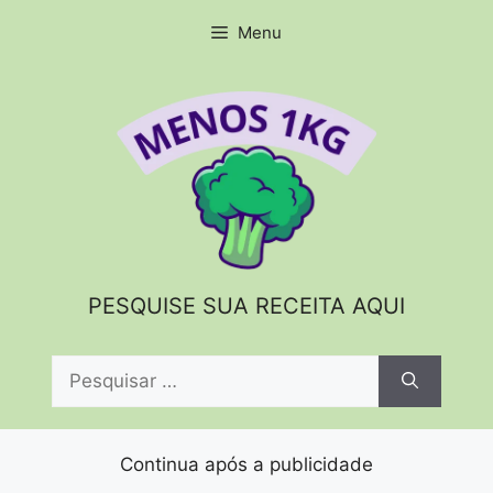
Pular
Menu
para
o
conteúdo
PESQUISE SUA RECEITA AQUI
Pesquisar
por:
Continua após a publicidade