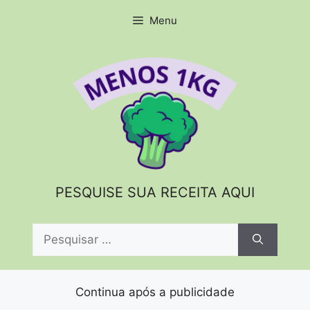
Pular
Menu
para
o
conteúdo
PESQUISE SUA RECEITA AQUI
Pesquisar
por:
Continua após a publicidade