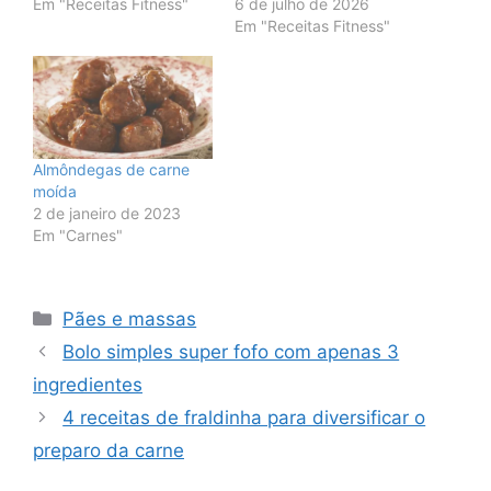
Em "Receitas Fitness"
6 de julho de 2026
Em "Receitas Fitness"
Almôndegas de carne
moída
2 de janeiro de 2023
Em "Carnes"
Categorias
Pães e massas
Bolo simples super fofo com apenas 3
ingredientes
4 receitas de fraldinha para diversificar o
preparo da carne