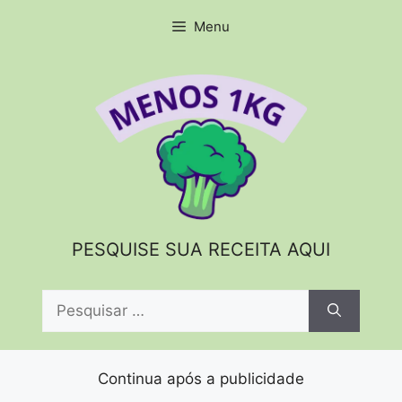
Pular
Menu
para
o
conteúdo
PESQUISE SUA RECEITA AQUI
Pesquisar
por:
Continua após a publicidade