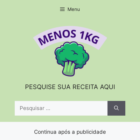
Pular
Menu
para
o
conteúdo
PESQUISE SUA RECEITA AQUI
Pesquisar
por:
Continua após a publicidade