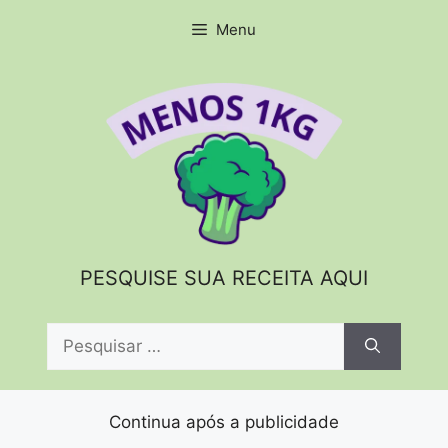
Pular
Menu
para
o
conteúdo
PESQUISE SUA RECEITA AQUI
Pesquisar
por:
Continua após a publicidade