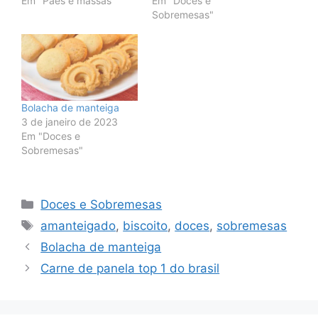
Em "Pães e massas"
Em "Doces e
Sobremesas"
Bolacha de manteiga
3 de janeiro de 2023
Em "Doces e
Sobremesas"
Categorias
Doces e Sobremesas
Tags
amanteigado
,
biscoito
,
doces
,
sobremesas
Bolacha de manteiga
Carne de panela top 1 do brasil