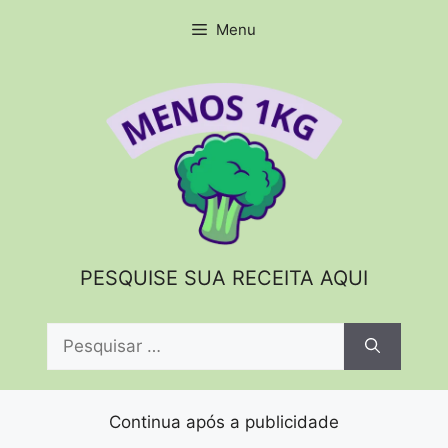
Pular
Menu
para
o
conteúdo
PESQUISE SUA RECEITA AQUI
Pesquisar
por:
Continua após a publicidade