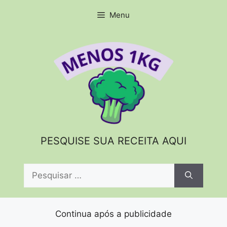
Pular
Menu
para
o
conteúdo
PESQUISE SUA RECEITA AQUI
Pesquisar
por:
Continua após a publicidade