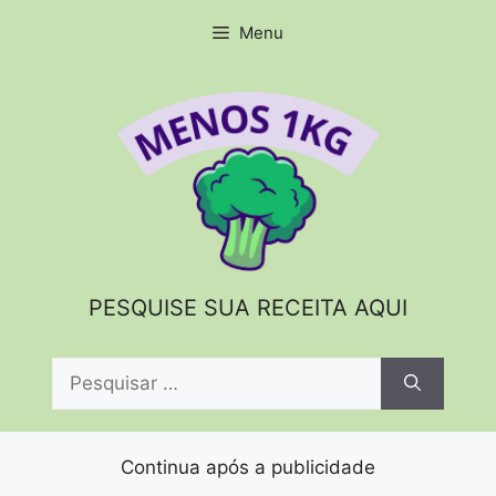
Pular
Menu
para
o
conteúdo
PESQUISE SUA RECEITA AQUI
Pesquisar
por:
Continua após a publicidade