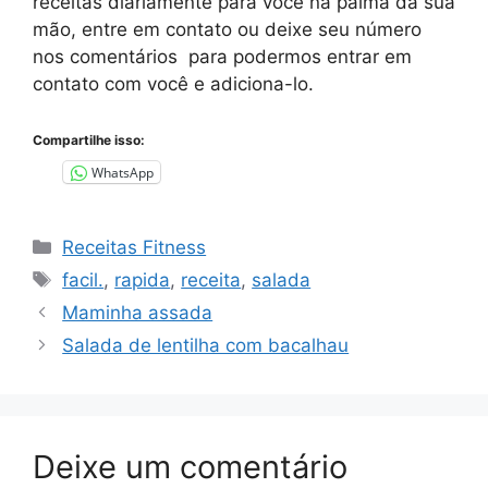
receitas diariamente para você na palma da sua
mão, entre em contato ou deixe seu número
nos comentários para podermos entrar em
contato com você e adiciona-lo.
Compartilhe isso:
WhatsApp
Categorias
Receitas Fitness
Tags
facil.
,
rapida
,
receita
,
salada
Maminha assada
Salada de lentilha com bacalhau
Deixe um comentário