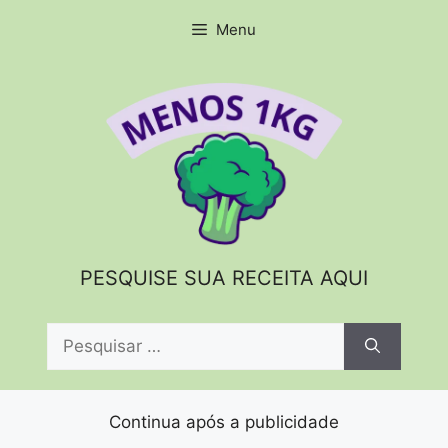
Pular
Menu
para
o
conteúdo
PESQUISE SUA RECEITA AQUI
Pesquisar
por:
Continua após a publicidade