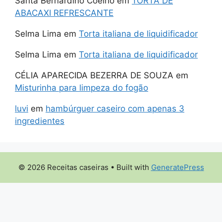
Sarita Bernardino Coelho
em
TORTA DE
ABACAXI REFRESCANTE
Selma Lima
em
Torta italiana de liquidificador
Selma Lima
em
Torta italiana de liquidificador
CÉLIA APARECIDA BEZERRA DE SOUZA
em
Misturinha para limpeza do fogão
luvi
em
hambúrguer caseiro com apenas 3
ingredientes
© 2026 Receitas caseiras
• Built with
GeneratePress