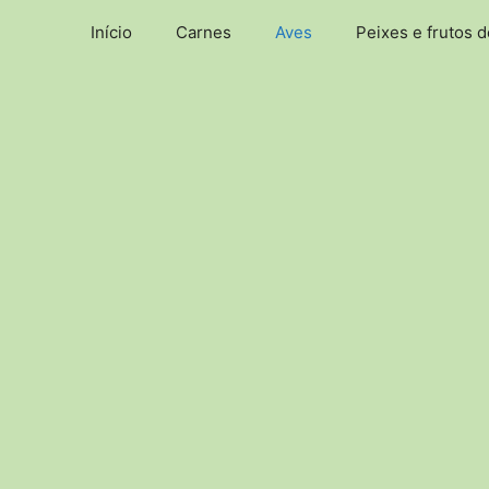
Pular
Início
Carnes
Aves
Peixes e frutos 
para
o
conteúdo