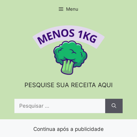
Pular
Menu
para
o
conteúdo
PESQUISE SUA RECEITA AQUI
Pesquisar
por:
Continua após a publicidade