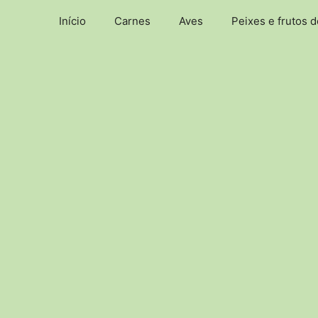
Pular
Início
Carnes
Aves
Peixes e frutos 
para
o
conteúdo